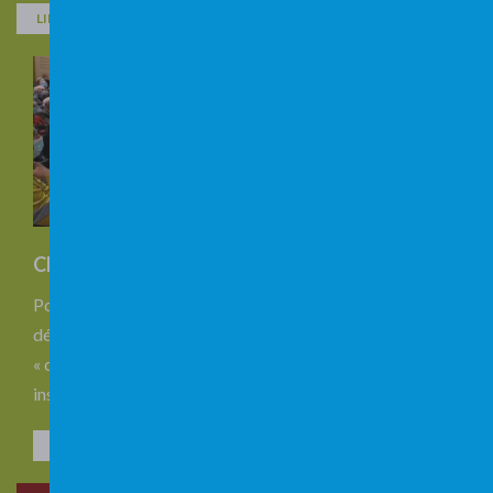
LIRE
Choisissons nos mots
Pour toucher le cœur de nombreux publics, Anne-France
déploie aussi l’Hédo-Performance en format
« conférence », en présentiel ou non. Quelques titres
inspirants : à la rencontre …
LIRE