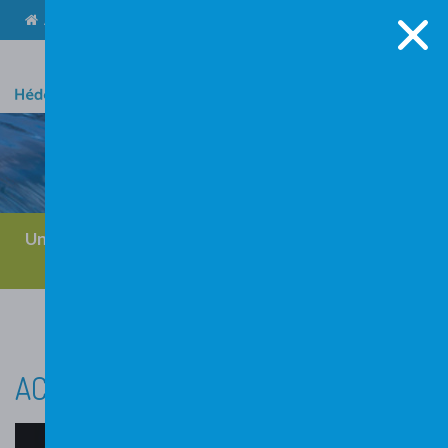
Accueil
Inspirations
Contact
Mon compte
Une philosophie évolutionniste:
Découvrez l’
Hédo-
perfomance
ACTUALITÉS