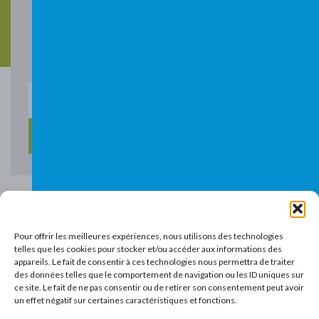
Grâce à notre newsletter, vous serez au courant de nos
prochaines dates de formations et conférences, de nos
chroniques, et des nouveautés sur l’Hédo-boutique.
Pour offrir les meilleures expériences, nous utilisons des technologies
telles que les cookies pour stocker et/ou accéder aux informations des
appareils. Le fait de consentir à ces technologies nous permettra de traiter
des données telles que le comportement de navigation ou les ID uniques sur
Rue des Anges, 27
Rue d’Angoussart, 78
ce site. Le fait de ne pas consentir ou de retirer son consentement peut avoir
un effet négatif sur certaines caractéristiques et fonctions.
4000 Liège
1301 Bierges