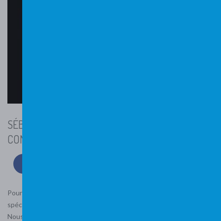
SÉBASTIEN DRYON : AVOIR CONFIANCE ET FAIRE
CONFIANCE
Pourquoi suivre le
parcours d’Hédo-Coach
? Quelles sont ses
spécificités par rapport au paysage d’autres écoles de coaching ?
Nous avons posé ces questions à Sébastien Dryon au terme de