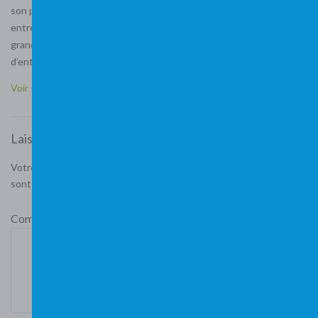
son parcours d’Hédo-Coach. Sébastien a 38 ans et dirige une
entreprise de 75 personnes dans le secteur alimentaire. Il a voulu
grandir dans sa posture de leader pour consolider son mode
d’entreprise libérée.
Voir son témoignage en vidéo
Laisser un commentaire
Votre adresse e-mail ne sera pas publiée.
Les champs obligatoires
sont indiqués avec
*
Commentaire
*